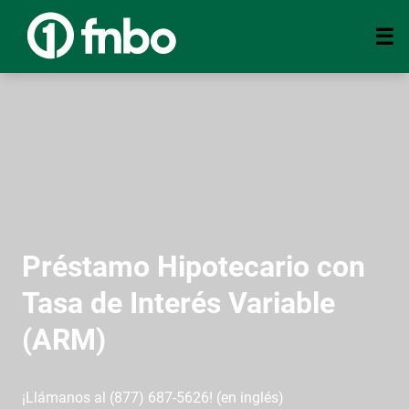
Préstamo Hipotecario con
Tasa de Interés Variable
(ARM)
¡Llámanos al (877) 687-5626! (en inglés)